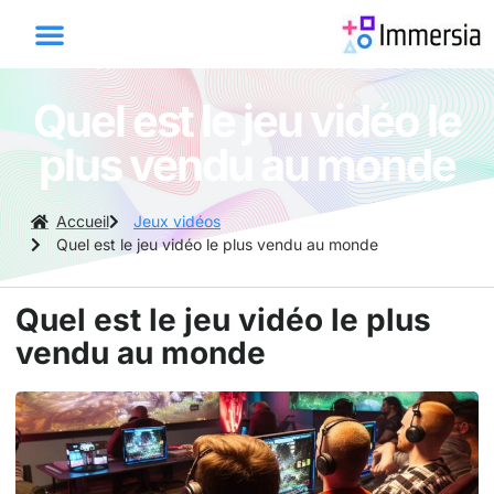
Quel est le jeu vidéo le
plus vendu au monde
Accueil
Jeux vidéos
Quel est le jeu vidéo le plus vendu au monde
Quel est le jeu vidéo le plus
vendu au monde