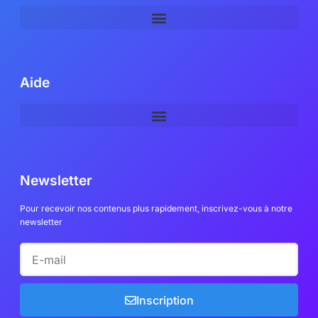
Aide
Newsletter
Pour recevoir nos contenus plus rapidement, inscrivez-vous à notre
newsletter
Inscription