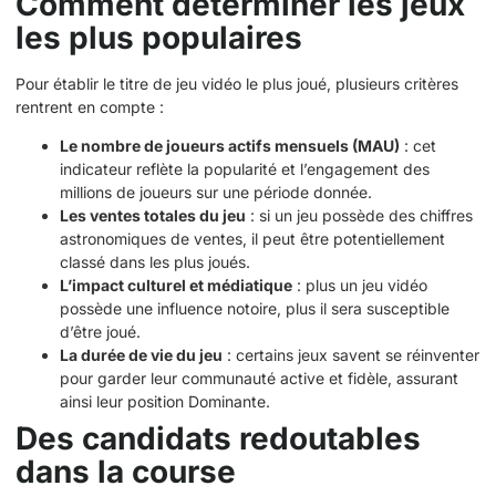
Comment déterminer les jeux
les plus populaires
Pour établir le titre de jeu vidéo le plus joué, plusieurs critères
rentrent en compte :
Le nombre de joueurs actifs mensuels (MAU)
: cet
indicateur reflète la popularité et l’engagement des
millions de joueurs sur une période donnée.
Les ventes totales du jeu
: si un jeu possède des chiffres
astronomiques de ventes, il peut être potentiellement
classé dans les plus joués.
L’impact culturel et médiatique
: plus un jeu vidéo
possède une influence notoire, plus il sera susceptible
d’être joué.
La durée de vie du jeu
: certains jeux savent se réinventer
pour garder leur communauté active et fidèle, assurant
ainsi leur position Dominante.
Des candidats redoutables
dans la course