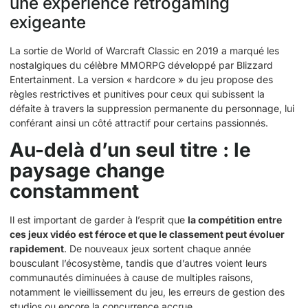
une expérience retrogaming
exigeante
La sortie de World of Warcraft Classic en 2019 a marqué les
nostalgiques du célèbre MMORPG développé par Blizzard
Entertainment. La version « hardcore » du jeu propose des
règles restrictives et punitives pour ceux qui subissent la
défaite à travers la suppression permanente du personnage, lui
conférant ainsi un côté attractif pour certains passionnés.
Au-delà d’un seul titre : le
paysage change
constamment
Il est important de garder à l’esprit que
la compétition entre
ces jeux vidéo est féroce et que le classement peut évoluer
rapidement
. De nouveaux jeux sortent chaque année
bousculant l’écosystème, tandis que d’autres voient leurs
communautés diminuées à cause de multiples raisons,
notamment le vieillissement du jeu, les erreurs de gestion des
studios ou encore la concurrence accrue.