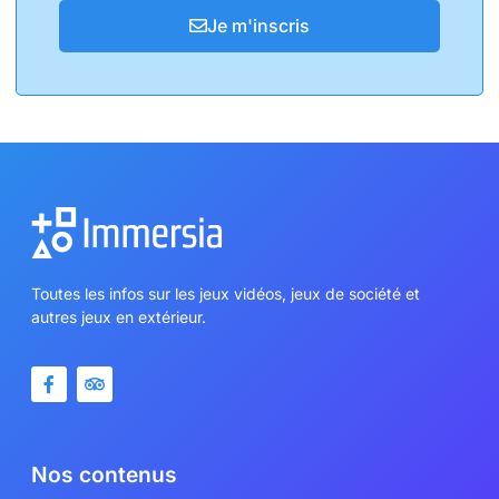
Je m'inscris
Toutes les infos sur les jeux vidéos, jeux de société et
autres jeux en extérieur.
Nos contenus